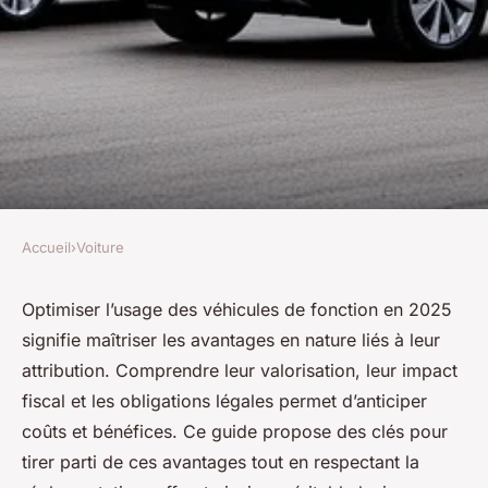
Accueil
›
Voiture
VOITURE
Optimisez vos véhicules de
Optimiser l’usage des véhicules de fonction en 2025
signifie maîtriser les avantages en nature liés à leur
fonction : avantages en nature
attribution. Comprendre leur valorisation, leur impact
2025
fiscal et les obligations légales permet d’anticiper
coûts et bénéfices. Ce guide propose des clés pour
Théo
•
16 mai 2025
•
6 min de lecture
tirer parti de ces avantages tout en respectant la