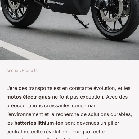
Accueil
›
Produits
PRODUITS
Quels sont les avantages des
L’ère des transports est en constante évolution, et les
motos électriques
ne font pas exception. Avec des
batteries lithium-ion pour les
préoccupations croissantes concernant
motos électriques?
l’environnement et la recherche de solutions durables,
les
batteries lithium-ion
sont devenues un pilier
Raphaël
•
9 septembre 2024
•
6 min de lecture
central de cette révolution. Pourquoi cette