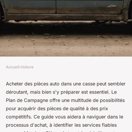
Accueil
›
Voiture
VOITURE
Casse auto plan de campagne :
Acheter des pièces auto dans une casse peut sembler
déroutant, mais bien s'y préparer est essentiel. Le
conseils pour bien acheter
Plan de Campagne offre une multitude de possibilités
pour acquérir des pièces de qualité à des prix
Théo
•
4 février 2025
•
5 min de lecture
compétitifs. Ce guide vous aidera à naviguer dans le
processus d'achat, à identifier les services fiables