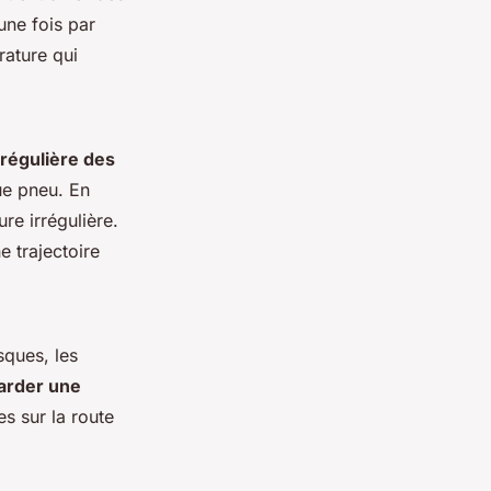
une fois par
rature qui
 régulière des
ue pneu. En
re irrégulière.
 trajectoire
sques, les
arder une
es sur la route