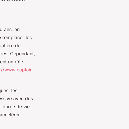
q ans, en
 remplacer les
matière de
tres. Cependant,
uent un rôle
s://www.captain-
ques, les
essive avec des
r durée de vie.
 accélérer