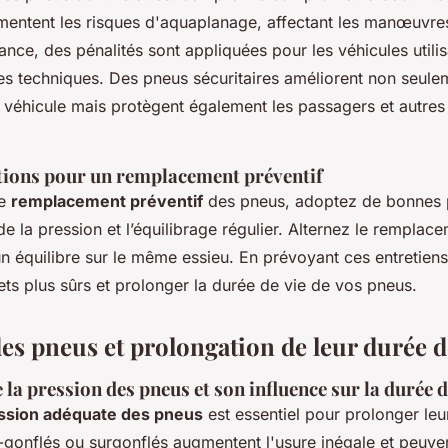
entent les risques d'aquaplanage, affectant les manœuvres
ance, des pénalités sont appliquées pour les véhicules utili
es techniques. Des pneus sécuritaires améliorent non seule
véhicule mais protègent également les passagers et autres
ons pour un remplacement préventif
le
remplacement préventif
des pneus, adoptez de bonnes 
e la pression et l’équilibrage régulier. Alternez le remplac
un équilibre sur le même essieu. En prévoyant ces entretien
jets plus sûrs et prolonger la durée de vie de vos pneus.
es pneus et prolongation de leur durée d
la pression des pneus et son influence sur la durée d
ssion adéquate des pneus
est essentiel pour prolonger leu
gonflés ou surgonflés augmentent l'usure inégale et peuven