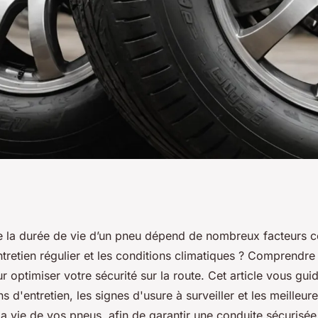
urée de vie d'un
 la durée de vie d’un pneu dépend de nombreux facteurs 
ntretien régulier et les conditions climatiques ? Comprendr
en
ur optimiser votre sécurité sur la route. Cet article vous guid
d'entretien, les signes d'usure à surveiller et les meilleur
a vie de vos pneus, afin de garantir une conduite sécurisée 