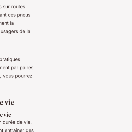
 sur routes
sant ces pneus
ment la
 usagers de la
pratiques
ement par paires
s, vous pourrez
e vie
e vie
r durée de vie.
t entraîner des