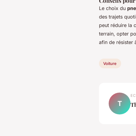
Conseils pour 
Le choix du
pne
des trajets quot
peut réduire la
terrain, opter 
afin de résister
Voiture
EC
T
T