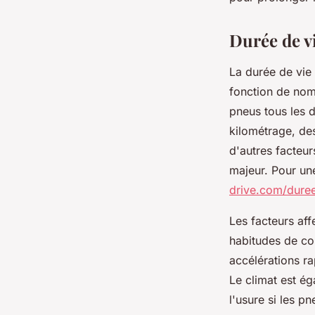
Théo
•
5 février 2025
•
4 min de lecture
Durée de v
La durée de vie
fonction de nom
pneus tous les d
kilométrage, de
d'autres facteur
majeur. Pour un
drive.com/dure
Les facteurs aff
habitudes de co
accélérations ra
Le climat est ég
l'usure si les p