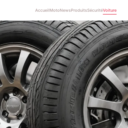
Accueil
Moto
News
Produits
Sécurité
Voiture