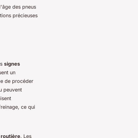
r l'âge des pneus
ations précieuses
es
signes
uent un
ble de procéder
eu peuvent
isent
reinage, ce qui
 routière
. Les