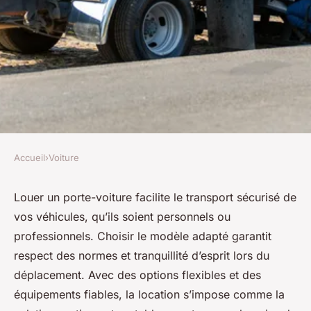
Accueil
›
Voiture
VOITURE
Location porte voiture : le
Louer un porte-voiture facilite le transport sécurisé de
vos véhicules, qu’ils soient personnels ou
choix malin pour transporter
professionnels. Choisir le modèle adapté garantit
vos véhicules
respect des normes et tranquillité d’esprit lors du
déplacement. Avec des options flexibles et des
Théo
•
18 septembre 2025
•
9 min de lecture
équipements fiables, la location s’impose comme la