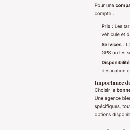
Pour une
compa
compte :
Prix
: Les ta
véhicule et 
Services
: L
GPS ou les si
Disponibilité
destination e
Importance du
Choisir la
bonne
Une agence bien
spécifiques, to
options disponi