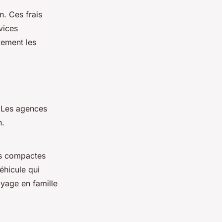
n. Ces frais
vices
vement les
. Les agences
n.
es compactes
éhicule qui
oyage en famille