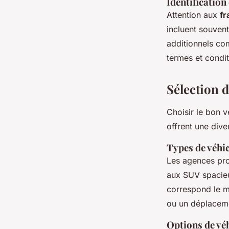
Identification
Attention aux
fr
incluent souvent
additionnels co
termes et condit
Sélection d
Choisir le bon v
offrent une dive
Types de véhi
Les agences pr
aux SUV spacieux
correspond le m
ou un déplaceme
Options de véh