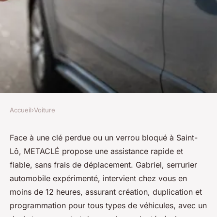
Accueil
›
Voiture
VOITURE
Serrurier automobile à saint-
Face à une clé perdue ou un verrou bloqué à Saint-
Lô, METACLÉ propose une assistance rapide et
lô : solutions clés à la
fiable, sans frais de déplacement. Gabriel, serrurier
demande !
automobile expérimenté, intervient chez vous en
moins de 12 heures, assurant création, duplication et
Théo
•
11 septembre 2025
•
7 min de lecture
programmation pour tous types de véhicules, avec un